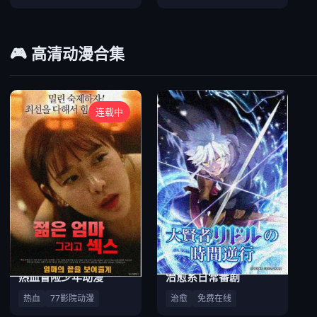
🎮 高清动漫合集
连载中
热血冒险少年动漫
治愈系日常番剧
热血
77影院动漫
治愈
免费在线