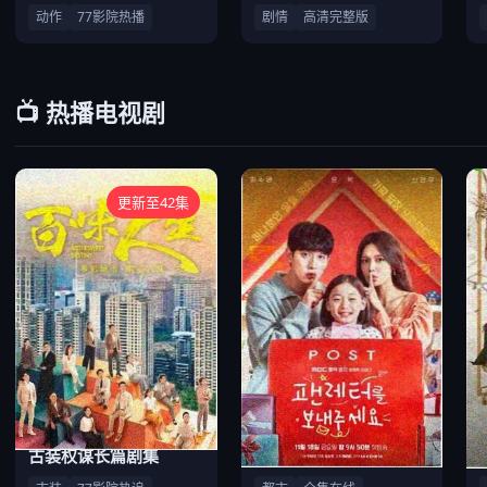
动作
77影院热播
剧情
高清完整版
📺 热播电视剧
更新至42集
古装权谋长篇剧集
都市家庭情感连续剧