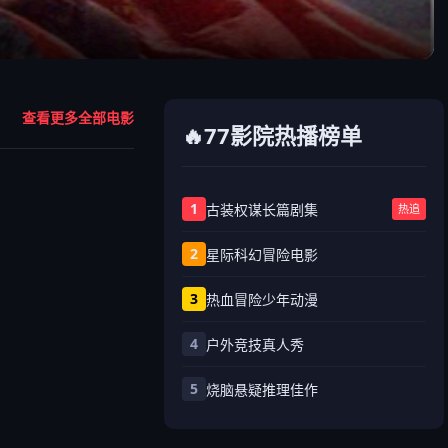
查看更多全部电影
🔥77影院热播榜单
1
古装权谋长篇剧集
热追
2
星际科幻冒险电影
3
热血冒险少年动漫
4
户外竞技真人秀
5
烧脑悬疑推理佳作