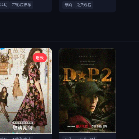
科幻
77影院推荐
悬疑
免费观看
爆款
仙侠古装爱情剧
刑侦悬疑破案剧集