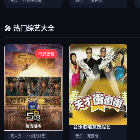
古装
77影院热追
都市
全集在线
🎤 热门综艺大全
每周更新
户外竞技真人秀
音乐歌唱竞技综艺
真人秀
77影院综艺
音乐
完整版