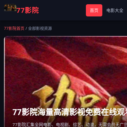
77影院
首页
电影大全
77影院首页
/
全部影视资源
77影院海量高清影视免费在线观
77影院汇集全网电影、电视剧、综艺、动漫，无需会员无广