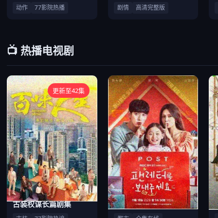
动作
77影院热播
剧情
高清完整版
📺 热播电视剧
更新至42集
古装权谋长篇剧集
都市家庭情感连续剧