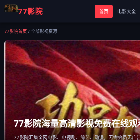
77影院
首页
电影大全
77影院首页
/
全部影视资源
77影院海量高清影视免费在线观
77影院汇集全网电影、电视剧、综艺、动漫，无需会员无广