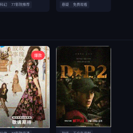
科幻
77影院推荐
悬疑
免费观看
爆款
仙侠古装爱情剧
刑侦悬疑破案剧集