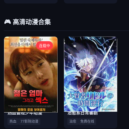
🎮 高清动漫合集
连载中
热血冒险少年动漫
治愈系日常番剧
热血
77影院动漫
治愈
免费在线