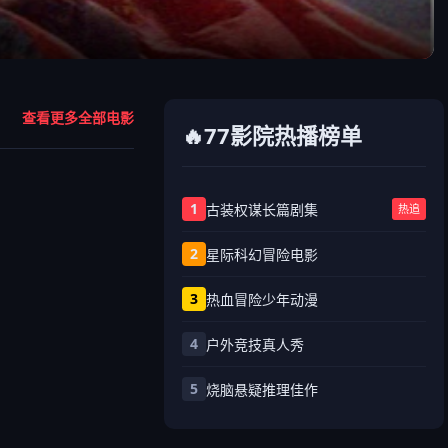
查看更多全部电影
🔥77影院热播榜单
1
古装权谋长篇剧集
热追
2
星际科幻冒险电影
3
热血冒险少年动漫
4
户外竞技真人秀
5
烧脑悬疑推理佳作