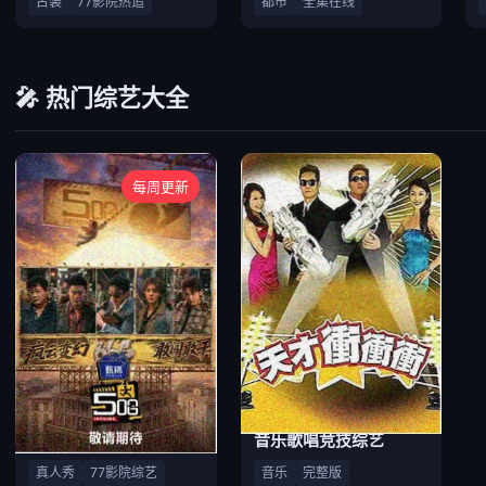
古装
77影院热追
都市
全集在线
🎤 热门综艺大全
每周更新
户外竞技真人秀
音乐歌唱竞技综艺
真人秀
77影院综艺
音乐
完整版