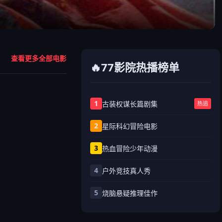
查看更多全部电影
🔥77影院热播榜单
1
古装权谋长篇剧集
热追
2
星际科幻冒险电影
3
热血冒险少年动漫
4
户外竞技真人秀
5
烧脑悬疑推理佳作