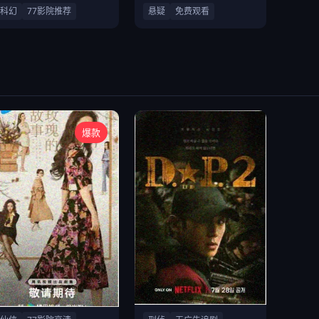
科幻
77影院推荐
悬疑
免费观看
爆款
仙侠古装爱情剧
刑侦悬疑破案剧集