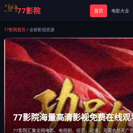
77影院
首页
电影大全
77影院首页
/
全部影视资源
77影院海量高清影视免费在线观
77影院汇集全网电影、电视剧、综艺、动漫，无需会员无广