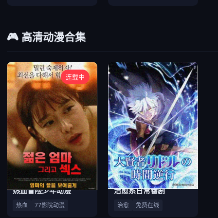
🎮 高清动漫合集
连载中
热血冒险少年动漫
治愈系日常番剧
热血
77影院动漫
治愈
免费在线