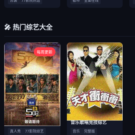
古装
77影院热追
都市
全集在线
🎤 热门综艺大全
每周更新
户外竞技真人秀
音乐歌唱竞技综艺
真人秀
77影院综艺
音乐
完整版