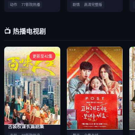
动作
77影院热播
剧情
高清完整版
📺 热播电视剧
更新至42集
古装权谋长篇剧集
都市家庭情感连续剧