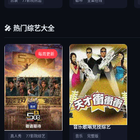
古装
77影院热追
都市
全集在线
🎤 热门综艺大全
每周更新
户外竞技真人秀
音乐歌唱竞技综艺
真人秀
77影院综艺
音乐
完整版