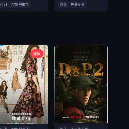
科幻
77影院推荐
悬疑
免费观看
爆款
仙侠古装爱情剧
刑侦悬疑破案剧集