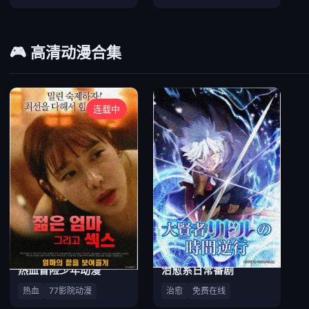
🎮 高清动漫合集
连载中
热血冒险少年动漫
治愈系日常番剧
热血
77影院动漫
治愈
免费在线