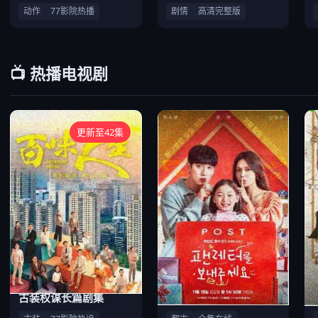
动作
77影院热播
剧情
高清完整版
📺 热播电视剧
更新至42集
古装权谋长篇剧集
都市家庭情感连续剧