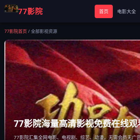
77影院
首页
电影大全
77影院首页
/
全部影视资源
77影院海量高清影视免费在线观
77影院汇集全网电影、电视剧、综艺、动漫，无需会员无广