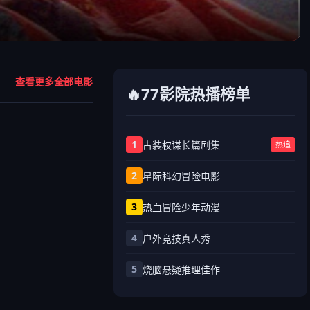
查看更多全部电影
🔥77影院热播榜单
1
古装权谋长篇剧集
热追
2
星际科幻冒险电影
3
热血冒险少年动漫
4
户外竞技真人秀
5
烧脑悬疑推理佳作